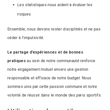
Les statistiques nous aident à évaluer les
risques.
Ensemble, nous devons rester disciplinés et ne pas
céder à l’impulsivité.
Le partage d’expériences et de bonnes
pratiques
au sein de notre communauté renforce
notre engagement mutuel envers une gestion
responsable et efficace de notre budget. Nous
sommes unis par cette passion commune et notre
volonté de réussir dans le monde des paris sportifs.