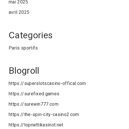
mai 2025
avril 2025
Categories
Paris sportifs
Blogroll
https://superslotscasino-offical.com
https://surefixed.games
https://surewin777.com
https://the-spin-city-casino2.com
https://topnettikasinot.net