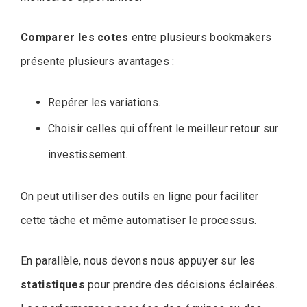
Comparer les cotes
entre plusieurs bookmakers
présente plusieurs avantages :
Repérer les variations.
Choisir celles qui offrent le meilleur retour sur
investissement.
On peut utiliser des outils en ligne pour faciliter
cette tâche et même automatiser le processus.
En parallèle, nous devons nous appuyer sur les
statistiques
pour prendre des décisions éclairées.