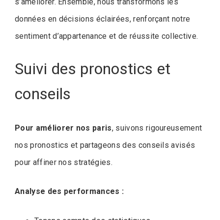
s’améliorer. Ensemble, nous transformons les
données en décisions éclairées, renforçant notre
sentiment d’appartenance et de réussite collective.
Suivi des pronostics et
conseils
Pour améliorer nos paris
, suivons rigoureusement
nos pronostics et partageons des conseils avisés
pour affiner nos stratégies.
Analyse des performances :