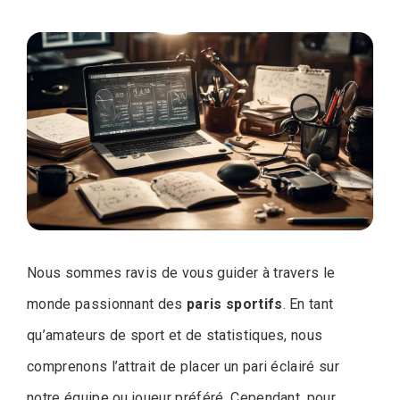
Nous sommes ravis de vous guider à travers le
monde passionnant des
paris sportifs
. En tant
qu’amateurs de sport et de statistiques, nous
comprenons l’attrait de placer un pari éclairé sur
notre équipe ou joueur préféré. Cependant, pour