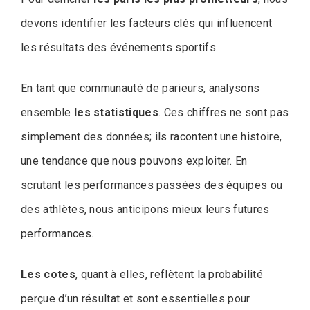
devons identifier les facteurs clés qui influencent
les résultats des événements sportifs.
En tant que communauté de parieurs, analysons
ensemble
les statistiques
. Ces chiffres ne sont pas
simplement des données; ils racontent une histoire,
une tendance que nous pouvons exploiter. En
scrutant les performances passées des équipes ou
des athlètes, nous anticipons mieux leurs futures
performances.
Les cotes
, quant à elles, reflètent la probabilité
perçue d’un résultat et sont essentielles pour