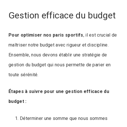
Gestion efficace du budget
Pour optimiser nos paris sportifs
, il est crucial de
maîtriser notre budget avec rigueur et discipline.
Ensemble, nous devons établir une stratégie de
gestion du budget qui nous permette de parier en
toute sérénité.
Étapes à suivre pour une gestion efficace du
budget :
Déterminer une somme que nous sommes