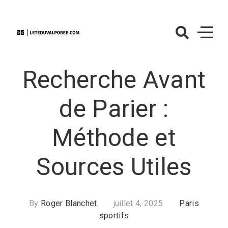
Skip
to
content
Leteduvalpore
– Paris sportif
Recherche Avant
de Parier :
Méthode et
Sources Utiles
By
Roger Blanchet
juillet 4, 2025
Paris
sportifs