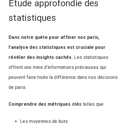
Étude approfondie des
statistiques
Dans notre quête pour affiner nos paris,
l’analyse des statistiques est cruciale pour
révéler des insights cachés.
Les statistiques
offrent une mine d’informations précieuses qui
peuvent faire toute la différence dans nos décisions
de paris.
Comprendre des métriques clés
telles que :
Les moyennes de buts