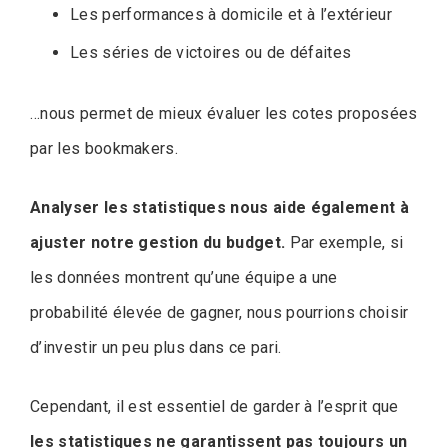
Les performances à domicile et à l’extérieur
Les séries de victoires ou de défaites
…nous permet de mieux évaluer les cotes proposées
par les bookmakers.
Analyser les statistiques nous aide également à
ajuster notre gestion du budget.
Par exemple, si
les données montrent qu’une équipe a une
probabilité élevée de gagner, nous pourrions choisir
d’investir un peu plus dans ce pari.
Cependant, il est essentiel de garder à l’esprit que
les statistiques ne garantissent pas toujours un