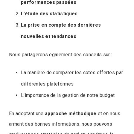
performances passées
L’étude des statistiques
La prise en compte des dernières
nouvelles et tendances
Nous partagerons également des conseils sur :
La manière de comparer les cotes offertes par
différentes plateformes
L’importance de la gestion de notre budget
En adoptant une
approche méthodique
et en nous
armant des bonnes informations, nous pouvons