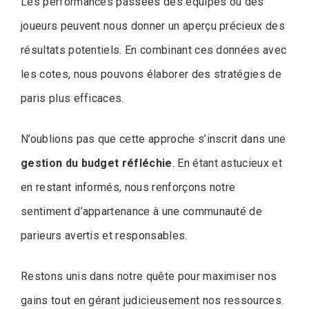
Les performances passées des équipes ou des
joueurs peuvent nous donner un aperçu précieux des
résultats potentiels. En combinant ces données avec
les cotes, nous pouvons élaborer des stratégies de
paris plus efficaces.
N’oublions pas que cette approche s’inscrit dans une
gestion du budget réfléchie
. En étant astucieux et
en restant informés, nous renforçons notre
sentiment d’appartenance à une communauté de
parieurs avertis et responsables.
Restons unis dans notre quête pour maximiser nos
gains tout en gérant judicieusement nos ressources.