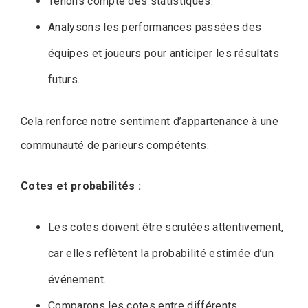
Tenons compte des statistiques.
Analysons les performances passées des
équipes et joueurs pour anticiper les résultats
futurs.
Cela renforce notre sentiment d’appartenance à une
communauté de parieurs compétents.
Cotes et probabilités :
Les cotes doivent être scrutées attentivement,
car elles reflètent la probabilité estimée d’un
événement.
Comparons les cotes entre différents