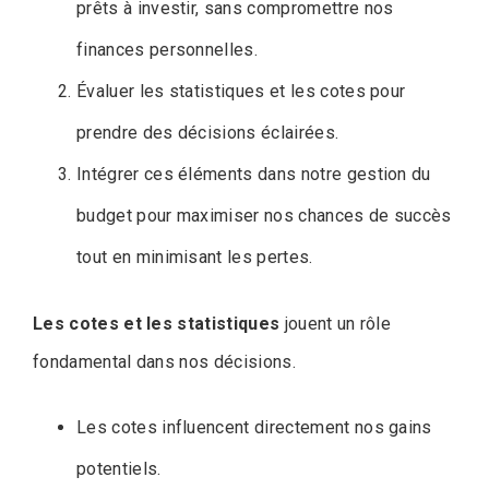
prêts à investir, sans compromettre nos
finances personnelles.
Évaluer les statistiques et les cotes pour
prendre des décisions éclairées.
Intégrer ces éléments dans notre gestion du
budget pour maximiser nos chances de succès
tout en minimisant les pertes.
Les cotes et les statistiques
jouent un rôle
fondamental dans nos décisions.
Les cotes influencent directement nos gains
potentiels.