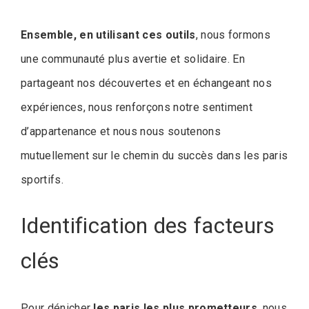
Ensemble, en utilisant ces outils
, nous formons
une communauté plus avertie et solidaire. En
partageant nos découvertes et en échangeant nos
expériences, nous renforçons notre sentiment
d’appartenance et nous nous soutenons
mutuellement sur le chemin du succès dans les paris
sportifs.
Identification des facteurs
clés
Pour dénicher
les paris les plus prometteurs
, nous